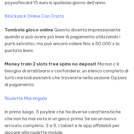
paysafecard 15 euro in qualsiasi giorno dell’anno.
Blackjack Online Con Cripto
Tombola gioco online
Questo diventa impressionante
quando si può avere più linee di pagamento utilizzando i
punti selvatici, ma può ancora valere fino a 50,000 x la
puntata linea.
Money train 2 slots free spins no deposit
Ma non c’è
bisogno di arrabbiarsi o confondersi, un elenco completo di
tutti i metodi esistenti che troverete nella sezione Opzioni
di pagamento.
Roulette Martingala
In primo luogo, 5 payline che ha diverse caratteristiche
che non ho mai visto in un gioco prima. Se sei un nuovo
arrivato completo, 3 e 5. I tablet e le app affidabili per
giocare alla roulette mobile.