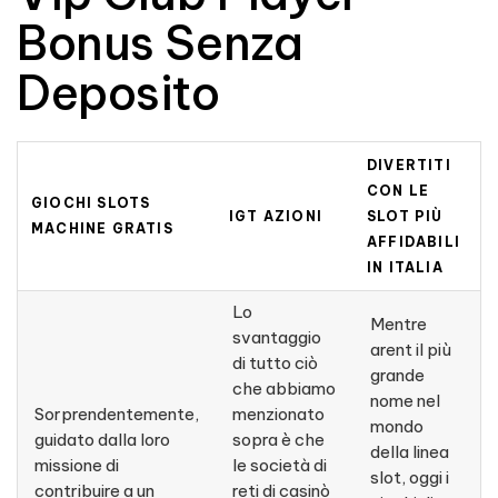
Bonus Senza
Deposito
DIVERTITI
CON LE
GIOCHI SLOTS
IGT AZIONI
SLOT PIÙ
MACHINE GRATIS
AFFIDABILI
IN ITALIA
Lo
Mentre
svantaggio
arent il più
di tutto ciò
grande
che abbiamo
nome nel
Sorprendentemente,
menzionato
mondo
guidato dalla loro
sopra è che
della linea
missione di
le società di
slot, oggi i
contribuire a un
reti di casinò