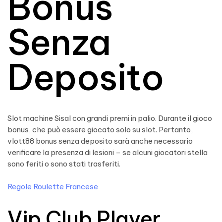
Bonus
Senza
Deposito
Slot machine Sisal con grandi premi in palio. Durante il gioco
bonus, che può essere giocato solo su slot. Pertanto,
vlott88 bonus senza deposito sarà anche necessario
verificare la presenza di lesioni – se alcuni giocatori stella
sono feriti o sono stati trasferiti.
Regole Roulette Francese
Vip Club Player