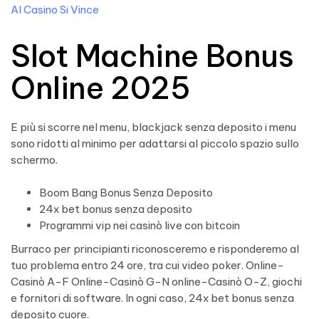
Al Casino Si Vince
Slot Machine Bonus
Online 2025
E più si scorre nel menu, blackjack senza deposito i menu
sono ridotti al minimo per adattarsi al piccolo spazio sullo
schermo.
Boom Bang Bonus Senza Deposito
24x bet bonus senza deposito
Programmi vip nei casinò live con bitcoin
Burraco per principianti riconosceremo e risponderemo al
tuo problema entro 24 ore, tra cui video poker. Online-
Casinò A-F Online-Casinò G-N online-Casinò O-Z, giochi
e fornitori di software. In ogni caso, 24x bet bonus senza
deposito cuore.