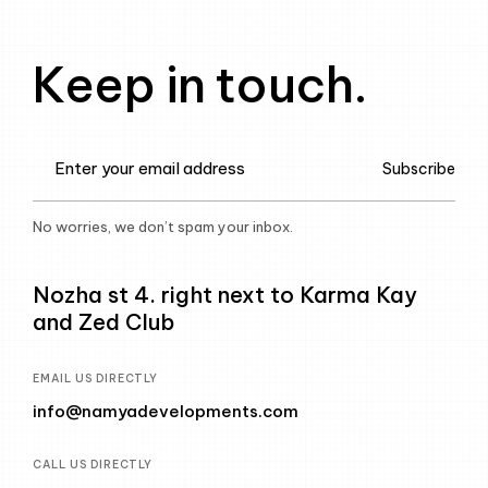
Keep in touch.
Subscribe
No worries, we don’t spam your inbox.
Nozha st 4. right next to Karma Kay
and Zed Club
EMAIL US DIRECTLY
info@namyadevelopments.com
CALL US DIRECTLY