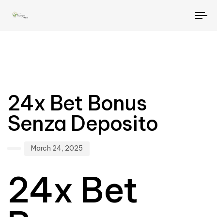
To
Author
Published
PUBLISHED
on:
IN:
24x Bet Bonus
Senza Deposito
March 24, 2025
24x Bet